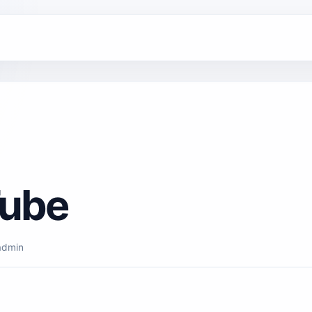
ube
admin