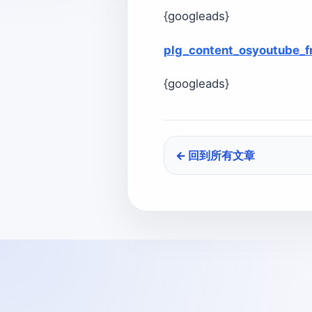
{googleads}
plg_content_osyoutube_fr
{googleads}
← 回到所有文章