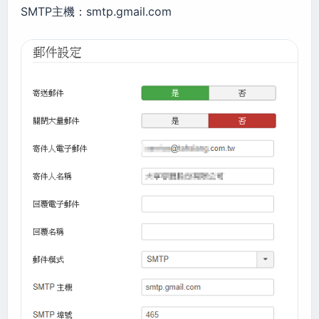
SMTP主機：smtp.gmail.com