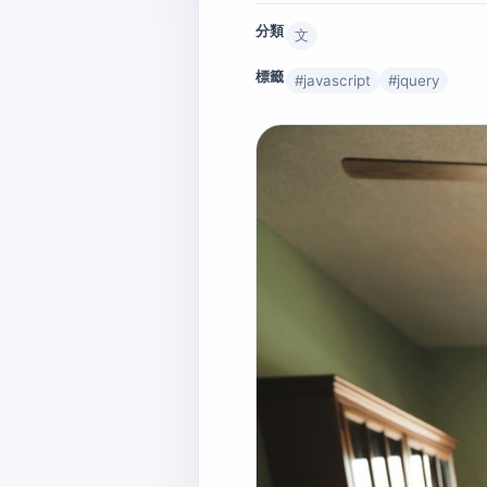
分類
文
標籤
#
javascript
#
jquery