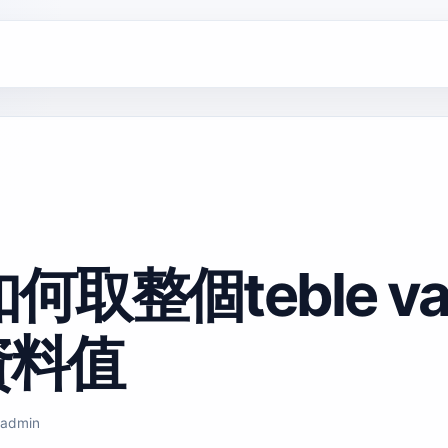
如何取整個teble valu
資料值
admin