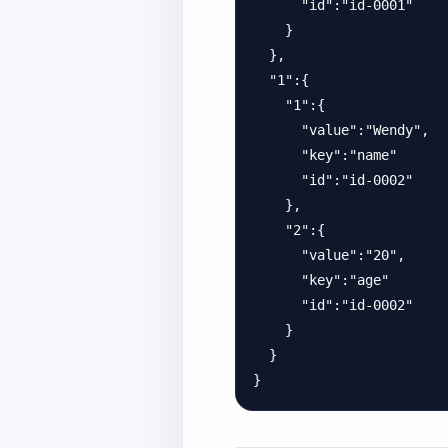
      "id":"id-0001"

    }

  },

  "1":{

    "1":{

      "value":"Wendy",

      "key":"name"

      "id":"id-0002"

    },

    "2":{

      "value":"20",

      "key":"age"

      "id":"id-0002"

    }

  }  
