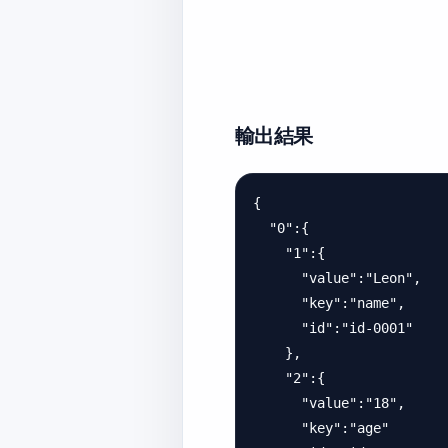
輸出結果
{

  "0":{

    "1":{

      "value":"Leon",

      "key":"name",

      "id":"id-0001"

    },

    "2":{

      "value":"18",

      "key":"age"
